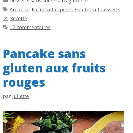
Desserts sans sucre sans gluten ⭐
Étiquettes
Amande
,
Faciles et rapides
,
Gouters et desserts
📌
,
Recette
17 commentaires
Pancake sans
gluten aux fruits
rouges
par
Juliette