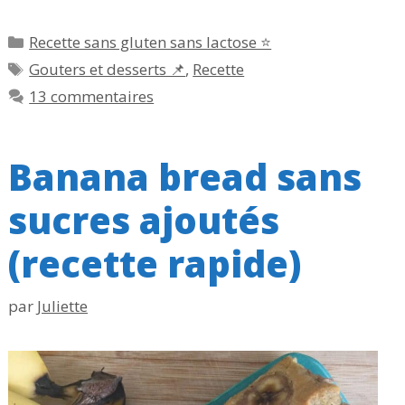
Catégories
Recette sans gluten sans lactose ⭐
Étiquettes
Gouters et desserts 📌
,
Recette
13 commentaires
Banana bread sans
sucres ajoutés
(recette rapide)
par
Juliette