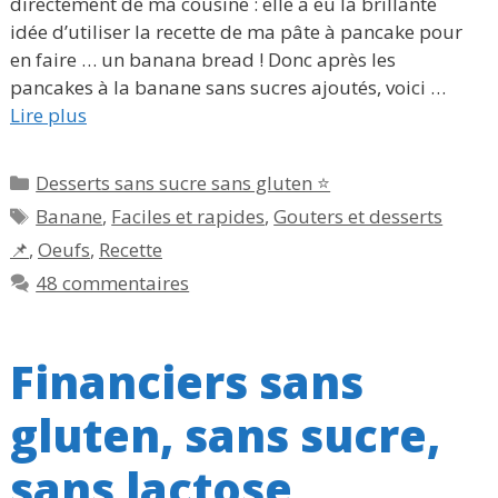
directement de ma cousine : elle a eu la brillante
idée d’utiliser la recette de ma pâte à pancake pour
en faire … un banana bread ! Donc après les
pancakes à la banane sans sucres ajoutés, voici …
Lire plus
Catégories
Desserts sans sucre sans gluten ⭐
Étiquettes
Banane
,
Faciles et rapides
,
Gouters et desserts
📌
,
Oeufs
,
Recette
48 commentaires
Financiers sans
gluten, sans sucre,
sans lactose