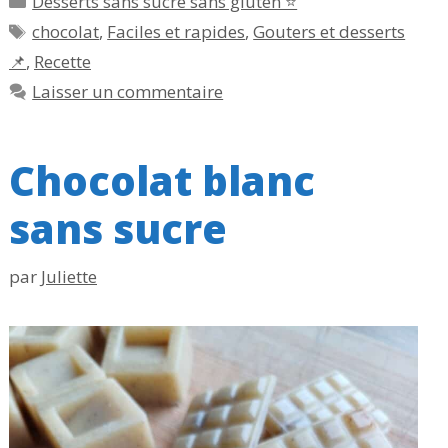
Desserts sans sucre sans gluten ⭐
Étiquettes
chocolat
,
Faciles et rapides
,
Gouters et desserts
📌
,
Recette
Laisser un commentaire
Chocolat blanc
sans sucre
par
Juliette