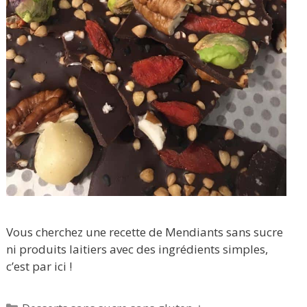
Vous cherchez une recette de Mendiants sans sucre
ni produits laitiers avec des ingrédients simples,
c’est par ici !
Catégories