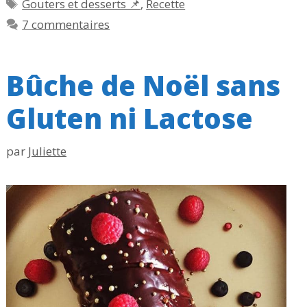
Étiquettes
Gouters et desserts 📌
,
Recette
7 commentaires
Bûche de Noël sans
Gluten ni Lactose
par
Juliette