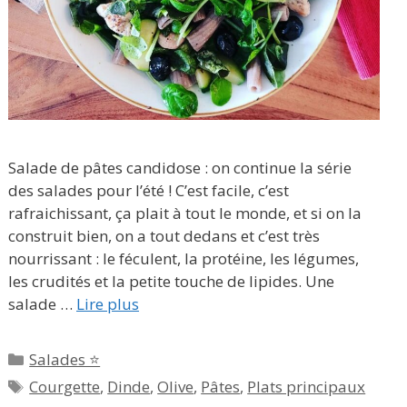
Salade de pâtes candidose : on continue la série
des salades pour l’été ! C’est facile, c’est
rafraichissant, ça plait à tout le monde, et si on la
construit bien, on a tout dedans et c’est très
nourrissant : le féculent, la protéine, les légumes,
les crudités et la petite touche de lipides. Une
salade …
Lire plus
Catégories
Salades ⭐
Étiquettes
Courgette
,
Dinde
,
Olive
,
Pâtes
,
Plats principaux