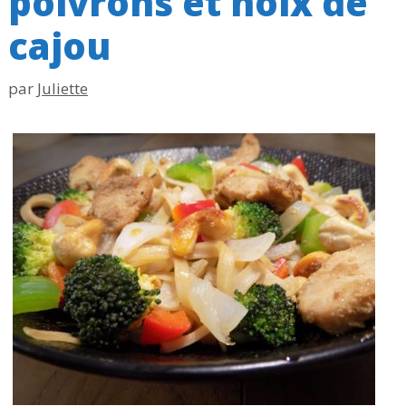
poivrons et noix de
cajou
par
Juliette