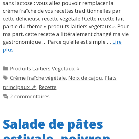
sans lactose : vous allez pouvoir remplacer la
crème fraîche de vos recettes traditionnelles par
cette délicieuse recette végétale ! Cette recette fait
partie du thème « produits laitiers végétaux ». Pour
ma part, cette recette a littéralement changé ma vie
gastronomique … Parce qu’elle est simple …
Lire
plus
Catégories
Produits Laitiers Végétaux ⭐
Étiquettes
Crème fraîche végétale
,
Noix de cajou
,
Plats
principaux 📌
,
Recette
2 commentaires
Salade de pâtes
estivale, poivron