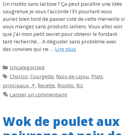
Un risotto sans lactose ? Ça peut paraître une idée
saugrenue je vous l’accorde ! Et pourtant vous
auriez bien tord de passer coté de cette merveille si
vous mangez sans produits laitiers. Vous allez voir
que j’ai mon petit secret pour obtenir le fondant
tant recherché… A déguster sans problème avec
des convives qui ne …
Lire plus
Catégories
Uncategorized
Étiquettes
Chorizo
,
Courgette
,
Noix de cajou
,
Plats
principaux 📌
,
Recette
,
Risotto
,
Riz
Laisser un commentaire
Wok de poulet aux