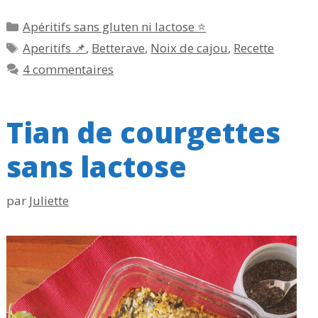
Catégories
Apéritifs sans gluten ni lactose ⭐
Étiquettes
Aperitifs 📌
,
Betterave
,
Noix de cajou
,
Recette
4 commentaires
Tian de courgettes
sans lactose
par
Juliette