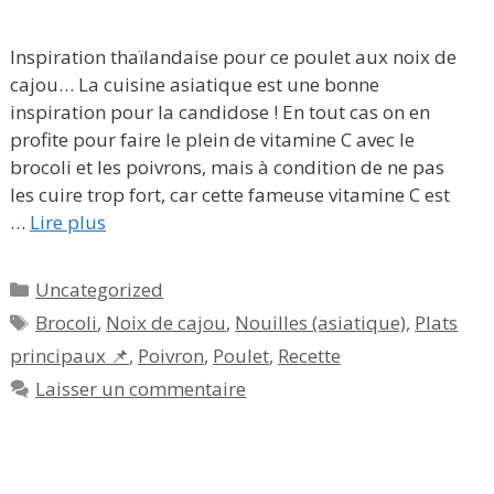
Inspiration thaïlandaise pour ce poulet aux noix de
cajou… La cuisine asiatique est une bonne
inspiration pour la candidose ! En tout cas on en
profite pour faire le plein de vitamine C avec le
brocoli et les poivrons, mais à condition de ne pas
les cuire trop fort, car cette fameuse vitamine C est
…
Lire plus
Catégories
Uncategorized
Étiquettes
Brocoli
,
Noix de cajou
,
Nouilles (asiatique)
,
Plats
principaux 📌
,
Poivron
,
Poulet
,
Recette
Laisser un commentaire