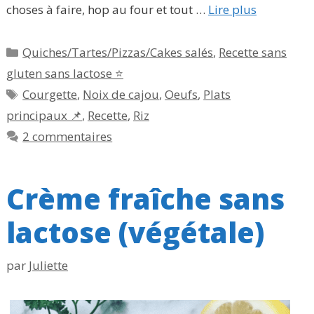
choses à faire, hop au four et tout …
Lire plus
Catégories
Quiches/Tartes/Pizzas/Cakes salés
,
Recette sans
gluten sans lactose ⭐
Étiquettes
Courgette
,
Noix de cajou
,
Oeufs
,
Plats
principaux 📌
,
Recette
,
Riz
2 commentaires
Crème fraîche sans
lactose (végétale)
par
Juliette