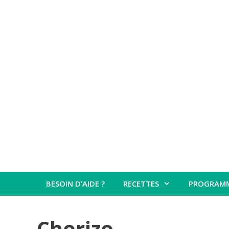
Aller
au
contenu
BESOIN D’AIDE ?
RECETTES
PROGRAM
Chorizo