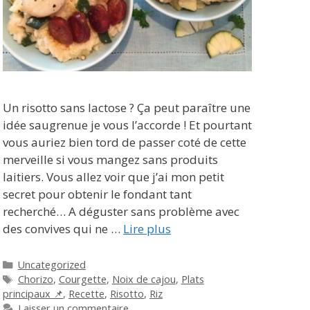
Un risotto sans lactose ? Ça peut paraître une
idée saugrenue je vous l’accorde ! Et pourtant
vous auriez bien tord de passer coté de cette
merveille si vous mangez sans produits
laitiers. Vous allez voir que j’ai mon petit
secret pour obtenir le fondant tant
recherché… A déguster sans problème avec
des convives qui ne …
Lire plus
Catégories
Uncategorized
Étiquettes
Chorizo
,
Courgette
,
Noix de cajou
,
Plats
principaux 📌
,
Recette
,
Risotto
,
Riz
Laisser un commentaire