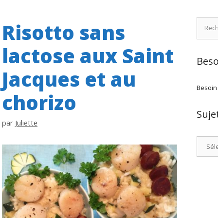
Recher
Risotto sans
lactose aux Saint
Beso
Jacques et au
Besoin
chorizo
Suje
par
Juliette
Catégo