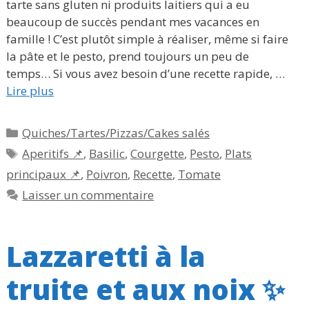
tarte sans gluten ni produits laitiers qui a eu
beaucoup de succès pendant mes vacances en
famille ! C’est plutôt simple à réaliser, même si faire
la pâte et le pesto, prend toujours un peu de
temps… Si vous avez besoin d’une recette rapide, …
Lire plus
Catégories
Quiches/Tartes/Pizzas/Cakes salés
Étiquettes
Aperitifs 📌
,
Basilic
,
Courgette
,
Pesto
,
Plats
principaux 📌
,
Poivron
,
Recette
,
Tomate
Laisser un commentaire
Lazzaretti à la
truite et aux noix ✨