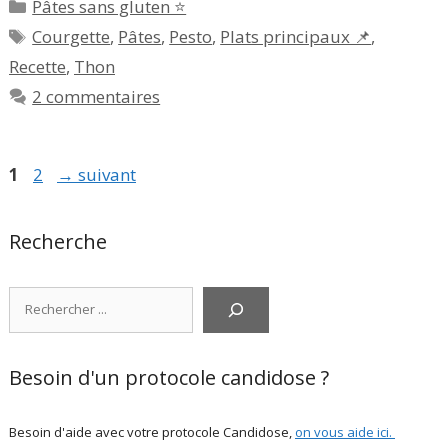
Catégories
Pâtes sans gluten ⭐
Étiquettes
Courgette
,
Pâtes
,
Pesto
,
Plats principaux 📌
,
Recette
,
Thon
2 commentaires
Page
Page
1
2
→
suivant
Recherche
Rechercher
Besoin d'un protocole candidose ?
Besoin d'aide avec votre protocole Candidose,
on vous aide ici
.