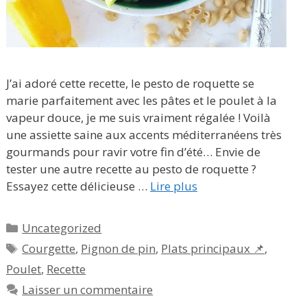
J’ai adoré cette recette, le pesto de roquette se
marie parfaitement avec les pâtes et le poulet à la
vapeur douce, je me suis vraiment régalée ! Voilà
une assiette saine aux accents méditerranéens très
gourmands pour ravir votre fin d’été… Envie de
tester une autre recette au pesto de roquette ?
Essayez cette délicieuse …
Lire plus
Catégories
Uncategorized
Étiquettes
Courgette
,
Pignon de pin
,
Plats principaux 📌
,
Poulet
,
Recette
Laisser un commentaire