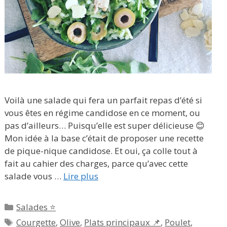
Voilà une salade qui fera un parfait repas d’été si
vous êtes en régime candidose en ce moment, ou
pas d’ailleurs… Puisqu’elle est super délicieuse 😊
Mon idée à la base c’était de proposer une recette
de pique-nique candidose. Et oui, ça colle tout à
fait au cahier des charges, parce qu’avec cette
salade vous …
Lire plus
Catégories
Salades ⭐
Étiquettes
Courgette
,
Olive
,
Plats principaux 📌
,
Poulet
,