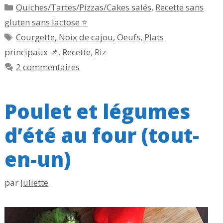
Catégories
Quiches/Tartes/Pizzas/Cakes salés
,
Recette sans
gluten sans lactose ⭐
Étiquettes
Courgette
,
Noix de cajou
,
Oeufs
,
Plats
principaux 📌
,
Recette
,
Riz
2 commentaires
Poulet et légumes
d’été au four (tout-
en-un)
par
Juliette