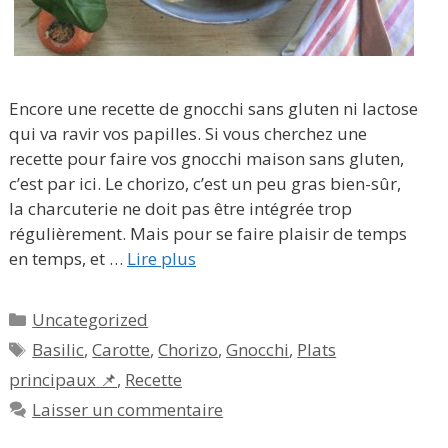
Encore une recette de gnocchi sans gluten ni lactose
qui va ravir vos papilles. Si vous cherchez une
recette pour faire vos gnocchi maison sans gluten,
c’est par ici. Le chorizo, c’est un peu gras bien-sûr,
la charcuterie ne doit pas être intégrée trop
régulièrement. Mais pour se faire plaisir de temps
en temps, et …
Lire plus
Catégories
Uncategorized
Étiquettes
Basilic
,
Carotte
,
Chorizo
,
Gnocchi
,
Plats
principaux 📌
,
Recette
Laisser un commentaire