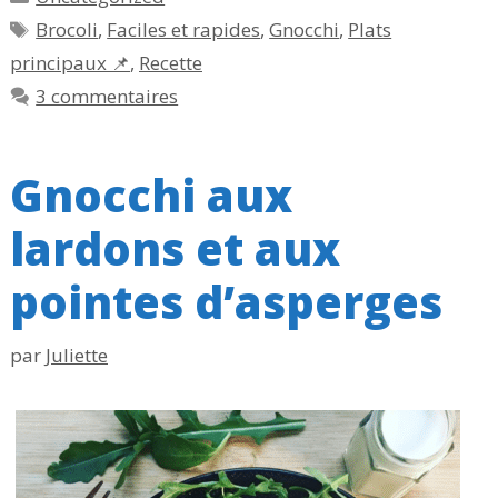
Étiquettes
Brocoli
,
Faciles et rapides
,
Gnocchi
,
Plats
principaux 📌
,
Recette
3 commentaires
Gnocchi aux
lardons et aux
pointes d’asperges
par
Juliette