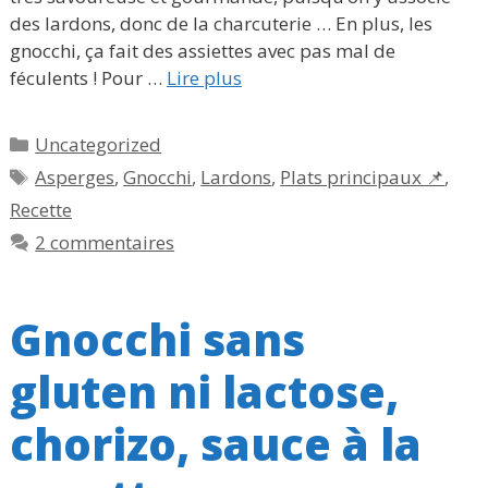
des lardons, donc de la charcuterie … En plus, les
gnocchi, ça fait des assiettes avec pas mal de
féculents ! Pour …
Lire plus
Catégories
Uncategorized
Étiquettes
Asperges
,
Gnocchi
,
Lardons
,
Plats principaux 📌
,
Recette
2 commentaires
Gnocchi sans
gluten ni lactose,
chorizo, sauce à la