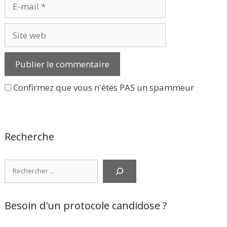
E-
mail
Site
web
Confirmez que vous n'êtes PAS un spammeur
Recherche
Rechercher
Besoin d'un protocole candidose ?