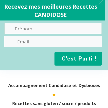
Recevez mes meilleures Recettes
CANDIDOSE
C'est Parti !
Aller
au
contenu
Accompagnement Candidose et Dysbioses
Recettes sans gluten / sucre / produits