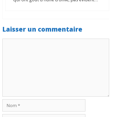
Laisser un commentaire
Commentaire
Nom