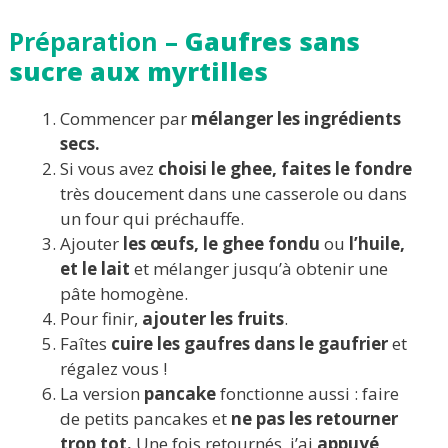
Préparation –
Gaufres sans
sucre aux myrtilles
Commencer par
mélanger les ingrédients
secs.
Si vous avez
choisi le ghee, faites le fondre
très doucement dans une casserole ou dans
un four qui préchauffe.
Ajouter
les œufs, le ghee fondu
ou
l’huile,
et le lait
et mélanger jusqu’à obtenir une
pâte homogène.
Pour finir,
ajouter les fruits
.
Faîtes
cuire
les gaufres dans le gaufrier
et
régalez vous !
La version
pancake
fonctionne aussi : faire
de petits pancakes et
ne pas les retourner
trop tot.
Une fois retournés, j’ai
appuyé