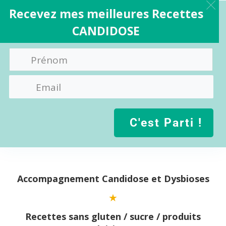
Recevez mes meilleures Recettes
CANDIDOSE
C'est Parti !
Aller
au
contenu
Accompagnement Candidose et Dysbioses
Recettes sans gluten / sucre / produits