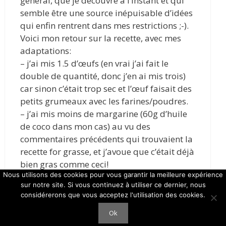
général, que je découvre à l’instant et qui
semble être une source inépuisable d’idées
qui enfin rentrent dans mes restrictions ;-).
Voici mon retour sur la recette, avec mes
adaptations:
– j’ai mis 1.5 d’œufs (en vrai j’ai fait le
double de quantité, donc j’en ai mis trois)
car sinon c’était trop sec et l’œuf faisait des
petits grumeaux avec les farines/poudres.
– j’ai mis moins de margarine (60g d’huile
de coco dans mon cas) au vu des
commentaires précédents qui trouvaient la
recette for grasse, et j’avoue que c’était déjà
bien gras comme ceci!
Nous utilisons des cookies pour vous garantir la meilleure expérience
– j’ai remplacé le sucre par de la pâte de
sur notre site. Si vous continuez à utiliser ce dernier, nous
dattes faite maison (simplement car je
considérerons que vous acceptez l'utilisation des cookies.
n’avais pas de sucre sous la main, et
Ok
j’imagine que c’est ok pour les