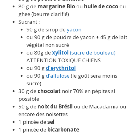
80 g de
margarine Bio
ou
huile de coco
ou
ghee (beurre clarifié)
Sucrant :
90 g de sirop de
yacon
ou 90 g de poudre de yacon + 45 g de lait
végétal non sucré
ou 80g de
xylitol
(sucre de bouleau)
ATTENTION TOXIQUE CHIENS
ou 90 g
d’erythritol
ou 90 g
d’allulose
(le goût sera moins
sucré)
30 g de
chocolat
noir 70% en pépites si
possible
50 g de
noix du Brésil
ou de Macadamia ou
encore des noisettes
1 pincée de
sel
1 pincée de
bicarbonate