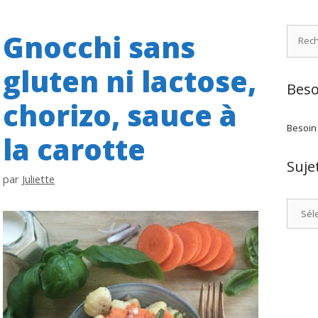
Recher
Gnocchi sans
gluten ni lactose,
Beso
chorizo, sauce à
Besoin
la carotte
Suje
par
Juliette
Catégo