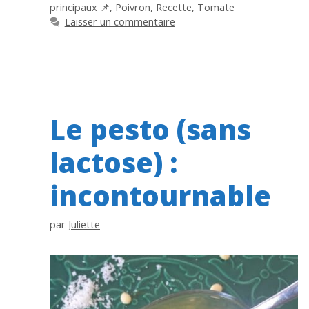
principaux 📌
,
Poivron
,
Recette
,
Tomate
Laisser un commentaire
Le pesto (sans
lactose) :
incontournable
par
Juliette