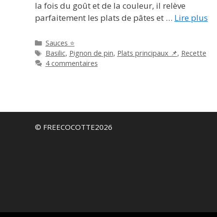
la fois du goût et de la couleur, il relève
parfaitement les plats de pâtes et …
Lire plus
Catégories
Sauces ⭐
Étiquettes
Basilic
,
Pignon de pin
,
Plats principaux 📌
,
Recette
4 commentaires
© FREECOCOTTE2026