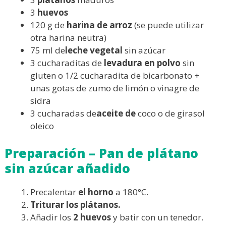
3
huevos
120 g de
harina de arroz
(se puede utilizar
otra harina neutra)
75 ml de
leche vegetal
sin azúcar
3 cucharaditas de
levadura en polvo
sin
gluten o 1/2 cucharadita de bicarbonato +
unas gotas de zumo de limón o vinagre de
sidra
3 cucharadas de
aceite de
coco o de girasol
oleico
Preparación – Pan de plátano
sin azúcar añadido
Precalentar
el horno
a 180°C.
Triturar los plátanos.
Añadir los
2 huevos
y batir con un tenedor.