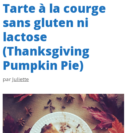
Tarte à la courge
sans gluten ni
lactose
(Thanksgiving
Pumpkin Pie)
par
Juliette