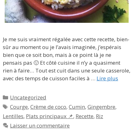
Je me suis vraiment régalée avec cette recette, bien-
sûr au moment ou je l’avais imaginée, j’espérais
bien que ce soit bon, mais à ce point là je ne
pensais pas 🙂 Et côté cuisine il n’y a quasiment
rien à faire… Tout est cuit dans une seule casserole,
avec des temps de cuisson faciles à …
Lire plus
Catégories
Uncategorized
Étiquettes
Courge
,
Crème de coco
,
Cumin
,
Gingembre
,
Lentilles
,
Plats principaux 📌
,
Recette
,
Riz
Laisser un commentaire