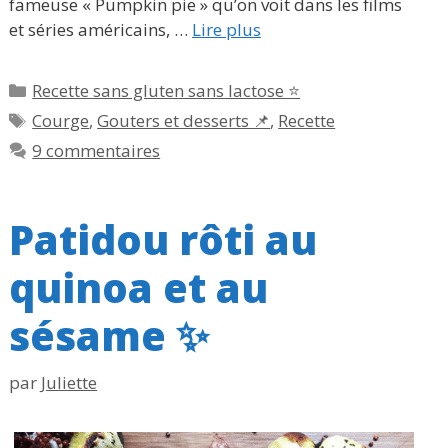
fameuse « Pumpkin pie » qu’on voit dans les films
et séries américains, …
Lire plus
Catégories
Recette sans gluten sans lactose ⭐
Étiquettes
Courge
,
Gouters et desserts 📌
,
Recette
9 commentaires
Patidou rôti au
quinoa et au
sésame ✨
par
Juliette