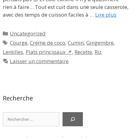
rien à faire… Tout est cuit dans une seule casserole,
avec des temps de cuisson faciles à …
Lire plus
Catégories
Uncategorized
Étiquettes
Courge
,
Crème de coco
,
Cumin
,
Gingembre
,
Lentilles
,
Plats principaux 📌
,
Recette
,
Riz
Laisser un commentaire
Recherche
Rechercher