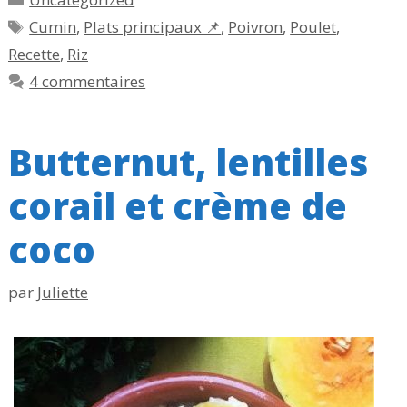
Étiquettes
Cumin
,
Plats principaux 📌
,
Poivron
,
Poulet
,
Recette
,
Riz
4 commentaires
Butternut, lentilles
corail et crème de
coco
par
Juliette