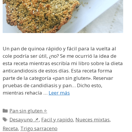
Un pan de quinoa rápido y fácil para la vuelta al
cole podría ser útil, ¿no? Se me ocurrió la idea de
esta receta mientras escribía mi libro sobre la dieta
anticandidosis de estos días. Esta receta forma
parte de la categoría «pan sin gluten». Reservar
pruebas de candidiasis y pan… Dicho esto,
mientras rehacía …
Leer más
Categorías
Pan sin gluten ⭐
Etiquetas
Desayuno 📌
,
Facil y rapido
,
Nueces mixtas
,
Receta
,
Trigo sarraceno