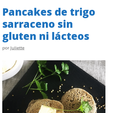
Pancakes de trigo
sarraceno sin
gluten ni lácteos
por
Juliette