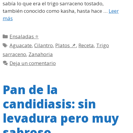
sabía lo que era el trigo sarraceno tostado,
también conocido como kasha, hasta hace …
Leer
más
Categorías
Ensaladas ⭐
Etiquetas
Aguacate
,
Cilantro
,
Platos 📌
,
Receta
,
Trigo
sarraceno
,
Zanahoria
Deja un comentario
Pan de la
candidiasis: sin
levadura pero muy
sabroso