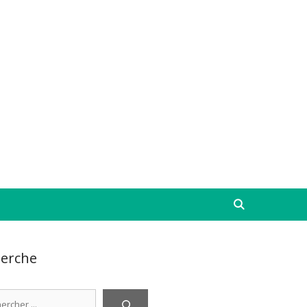
erche
cher