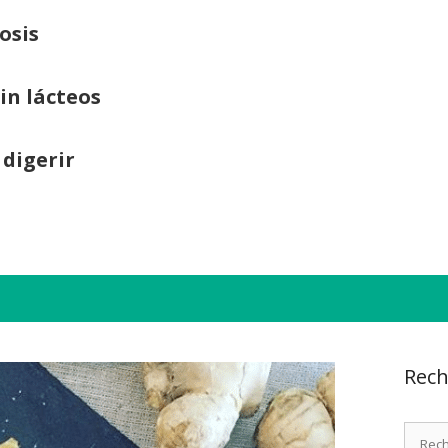
osis
sin lácteos
 digerir
Rech
Recher