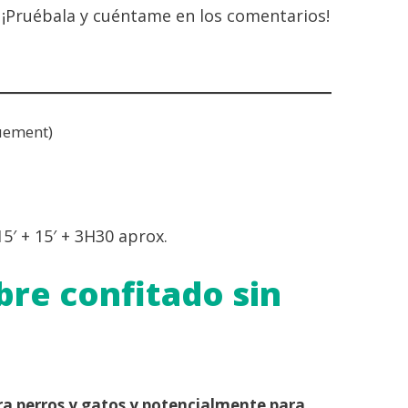
. ¡Pruébala y cuéntame en los comentarios!
uement)
 15′ + 15′ + 3H30 aprox.
bre confitado sin
ara perros y gatos y potencialmente para