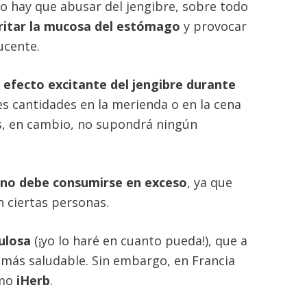
no hay que abusar del jengibre, sobre todo
rritar la mucosa del estómago
y provocar
ucente.
l
efecto excitante del jengibre durante
es cantidades en la merienda o en la cena
as, en cambio, no supondrá ningún
ol no debe consumirse en exceso
, ya que
n ciertas personas.
ulosa
(¡yo lo haré en cuanto pueda!), que a
 más saludable. Sin embargo, en Francia
omo
iHerb
.