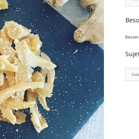
Beso
Besoin
Suje
Catego