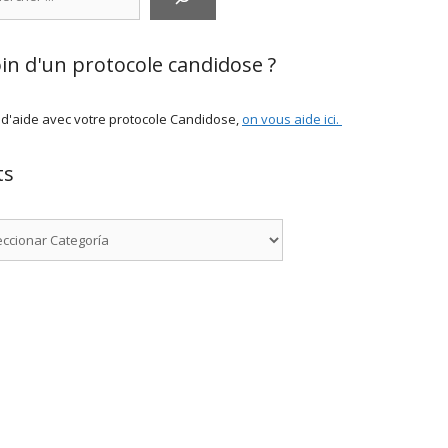
in d'un protocole candidose ?
 d'aide avec votre protocole Candidose,
on vous aide ici
.
ts
rías