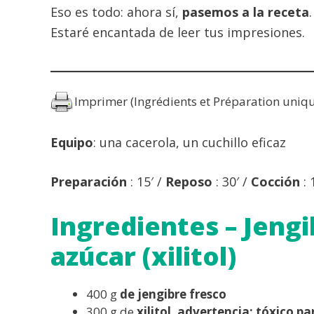
Eso es todo: ahora sí,
pasemos a la receta
Estaré encantada de leer tus impresiones.
Imprimer (Ingrédients et Préparation uniq
Equipo
: una cacerola, un cuchillo eficaz
Preparación
: 15′ /
Reposo
: 30′ /
Cocción
:
Ingredientes – Jengi
azúcar (xilitol)
400 g
de jengibre fresco
300 g de
xilitol, advertencia: tóxico p