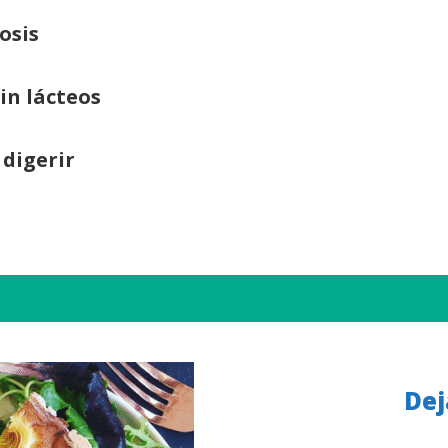
osis
sin lácteos
 digerir
Dej