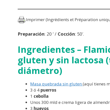
Imprimer (Ingrédients et Préparation uniq
Preparación
: 20 ‘ /
Cocción
: 50′.
Ingredientes – Flami
gluten y sin lactosa 
diámetro)
Masa quebrada sin gluten
(aquí tienes m
3 ó 4
puerros
1
cebolla
Unos 300 mld e crema ligera de almendr
3
huevos