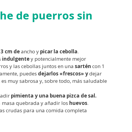
he de puerros sin
3 cm de
ancho y
picar la cebolla
.
s
indulgente
y potencialmente mejor
rros y las cebollas juntos en una
sartén
con 1
ivamente, puedes
dejarlos «frescos» y
dejar
n es muy sabrosa y, sobre todo, más saludable
ñadir
pimienta y una buena pizca de sal.
a masa quebrada y añadir los
huevos
.
ras crudas para una comida completa