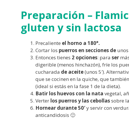
Preparación – Flamic
gluten y sin lactosa
Precaliente
el horno a 180°.
Cortar los
puerros en secciones de
unos
Entonces tienes
2 opciones
: para
ser
má
digerible (menos hinchazón), fríe los pue
cucharada
de aceite
(unos 5′). Alternat
que se cocinen en la quiche, que tambié
(ideal si estás en la fase 1 de la dieta).
Batir los huevos con la nata
vegetal, a
Verter
los puerros y las cebollas
sobre l
Hornear durante 50′
y servir con verdu
anticandidosis 🙂