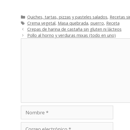
Categorías
Quiches, tartas, pizzas y pasteles salados
,
Recetas si
Etiquetas
Crema vegetal
,
Masa quebrada
,
puerro
,
Receta
Crepas de harina de castaña sin gluten ni lácteos
Pollo al horno y verduras mixas (todo en uno)
Comentario
Nombre
Correo