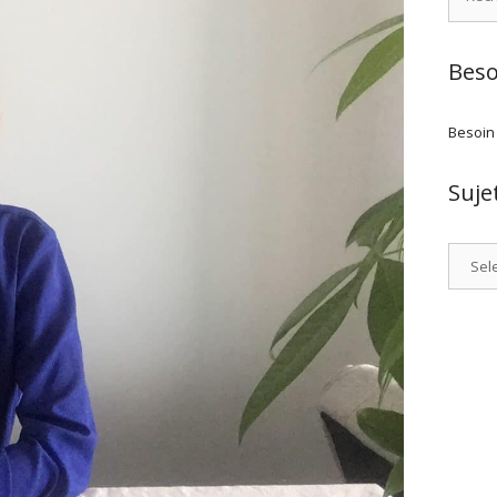
Beso
Besoin
Suje
Catego