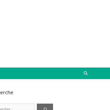
erche
cher