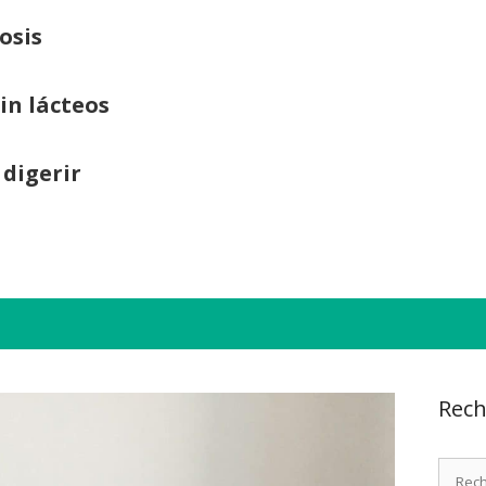
osis
sin lácteos
 digerir
Rech
Recher