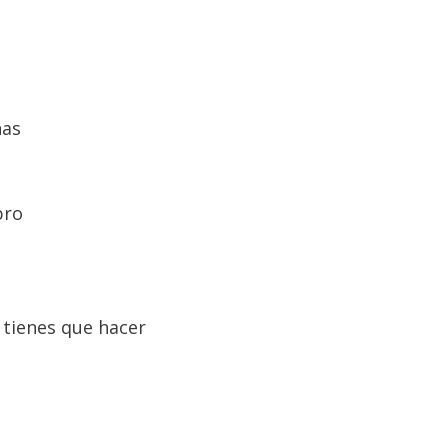
nas
bro
 tienes que hacer