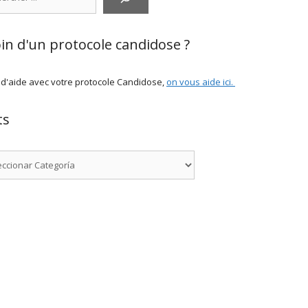
in d'un protocole candidose ?
 d'aide avec votre protocole Candidose,
on vous aide ici
.
ts
rías