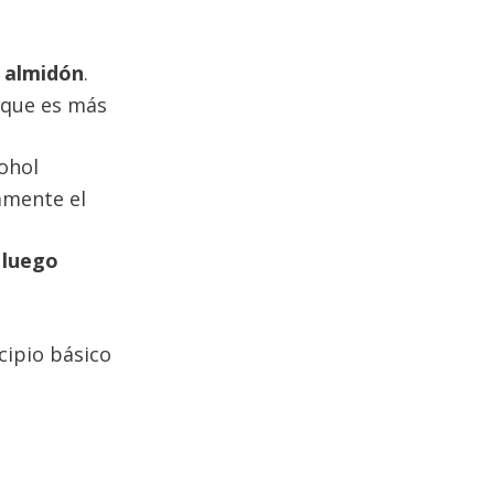
s
n almidón
.
o que es más
cohol
amente el
luego
cipio básico