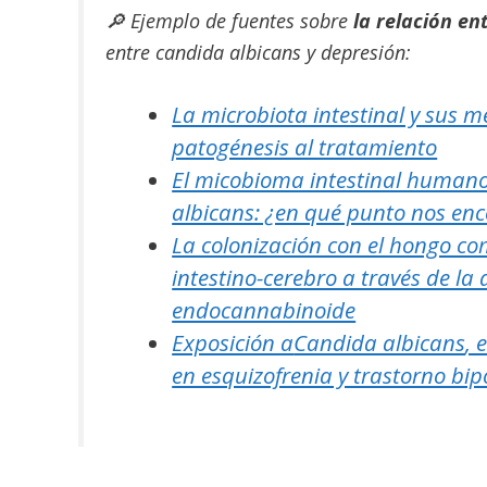
🔎 Ejemplo de fuentes sobre
la relación en
entre candida albicans y depresión:
La microbiota intestinal y sus m
patogénesis al tratamiento
El micobioma intestinal humano 
albicans: ¿en qué punto nos en
La colonización con el hongo c
intestino-cerebro a través de la
endocannabinoide
Exposición a
Candida albicans
, 
en esquizofrenia y trastorno bip