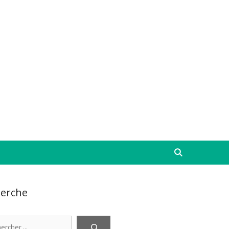
erche
cher