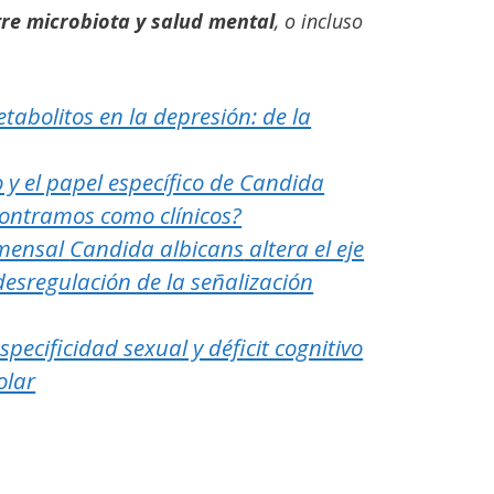
tre microbiota y salud mental
, o incluso
etabolitos en la depresión: de la
y el papel específico de Candida
contramos como clínicos?
omensal
Candida albicans
altera el eje
 desregulación de la señalización
especificidad sexual y déficit cognitivo
olar