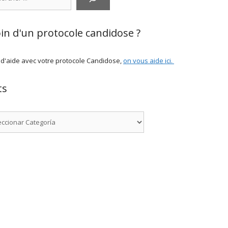
in d'un protocole candidose ?
 d'aide avec votre protocole Candidose,
on vous aide ici
.
ts
rías