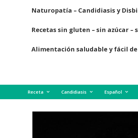
Saltar
Naturopatía – Candidiasis y Disbi
al
contenido
Recetas sin gluten – sin azúcar – 
Alimentación saludable y fácil de
Receta
Candidiasis
Español