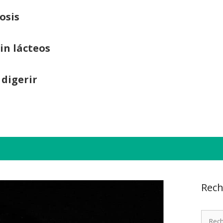
osis
sin lácteos
 digerir
Rech
Recher