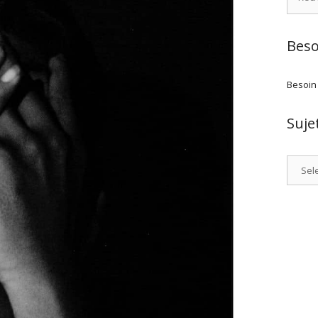
Beso
Besoin
Suje
Catego