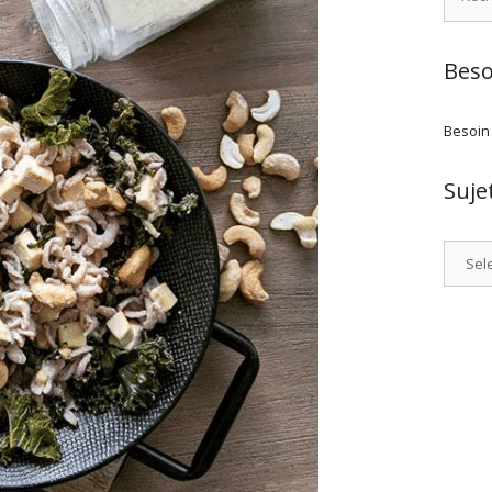
Beso
Besoin
Suje
Catego