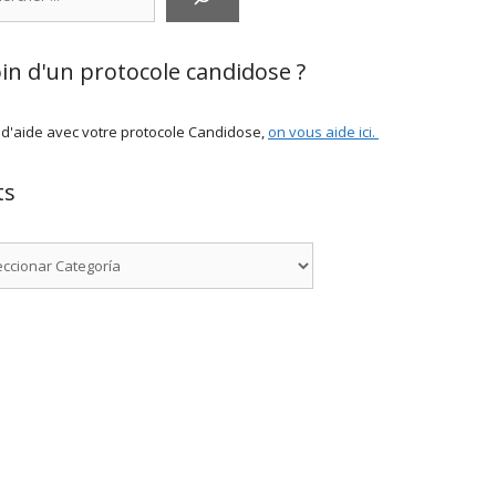
in d'un protocole candidose ?
 d'aide avec votre protocole Candidose,
on vous aide ici
.
ts
rías