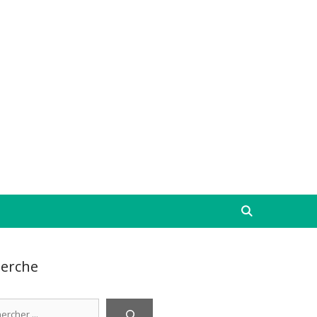
erche
cher