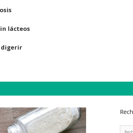
osis
sin lácteos
 digerir
Rech
Recher