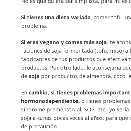
No es que quiera ser simplista, para mí e
Si tienes una dieta variada
, comer tofu un
problema.
Si eres vegano y comes más soja
, te acon
raciones de soja fermentada (tofu, miso) a
fabricantes de tus productos que efectiva
productos. Por otro lado, le aconsejaría qu
de
soja
por productos de almendra, coco, e
En
cambio, si tienes problemas importante
hormonodependiente,
o tienes problemas
síndrome premenstrual, SOP, etc., yo sería
soja a «unas pocas veces al año», para que
de precaución.