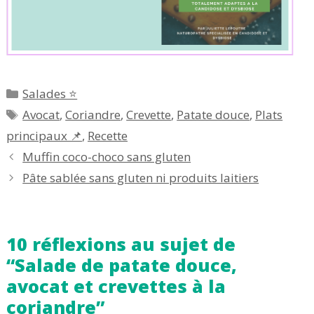
Catégories
Salades ⭐
Étiquettes
Avocat
,
Coriandre
,
Crevette
,
Patate douce
,
Plats
principaux 📌
,
Recette
Muffin coco-choco sans gluten
Pâte sablée sans gluten ni produits laitiers
10 réflexions au sujet de
“Salade de patate douce,
avocat et crevettes à la
coriandre”