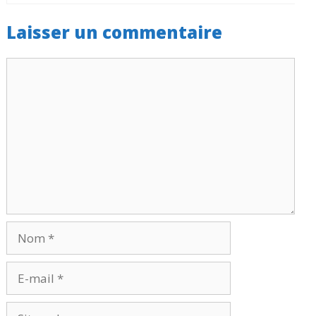
Laisser un commentaire
Commentaire
Nom
E-
mail
Site