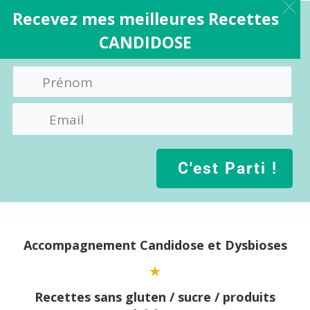
Recevez mes meilleures Recettes
CANDIDOSE
C'est Parti !
Aller
au
contenu
Accompagnement Candidose et Dysbioses
Recettes sans gluten / sucre / produits