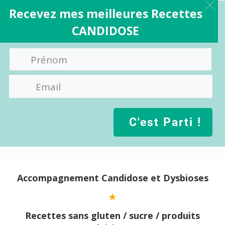
Recevez mes meilleures Recettes
CANDIDOSE
C'est Parti !
Aller
au
contenu
Accompagnement Candidose et Dysbioses
Recettes sans gluten / sucre / produits