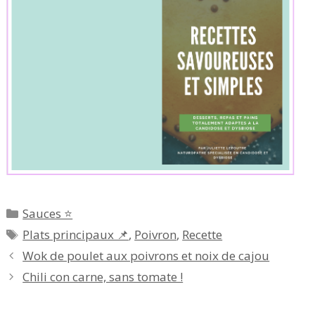
Catégories
Sauces ⭐
Étiquettes
Plats principaux 📌
,
Poivron
,
Recette
Wok de poulet aux poivrons et noix de cajou
Chili con carne, sans tomate ​!