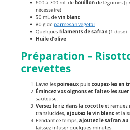
600 à 700 mL de
bouillon
de légumes (pr
nécessaire)
50 mL de
vin blanc
80 g de
parmesan végétal
Quelques
filaments de safran
(1 dose)
Huile
d’olive
Préparation – Risott
crevettes
Lavez les
poireaux
puis
coupez-les en t
Émincez vos oignons et faites-les suer
sauteuse.
Versez le riz dans la cocotte
et remuez r
translucides,
ajoutez le vin blanc
et lai
Pendant ce temps,
ajoutez le safran au 
laissez infuser quelques minutes.