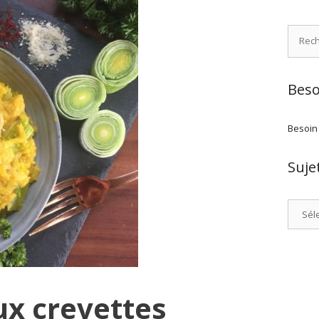
Recher
Beso
Besoin
Suje
Catégo
ux crevettes