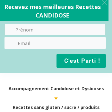
Recevez mes meilleures Recettes
CANDIDOSE
C'est Parti !
Aller
au
contenu
Accompagnement Candidose et Dysbioses
Recettes sans gluten / sucre / produits