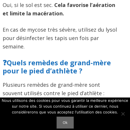
Oui, si le sol est sec.
Cela favorise l’aération
et limite la macération.
En cas de mycose très sévère, utilisez du lysol
pour désinfecter les tapis uen fois par
semaine.
❓
Quels remèdes de grand-mère
pour le pied d’athlète ?
Plusieurs remèdes de grand-mère sont
souvent utilisés contre le pied d’athlète :
Nous utilisons des cookies pour vous garantir la meilleure expérience
sur notre site. Si vous continuez à utiliser ce dernier, nous
L’ail
: connu pour ses propriétés
considérerons que vous acceptez l'utilisation des cookies.
antifongiques, il peut être appliqué écrasé,
Ok
mais il est souvent irritant et peu pratique.