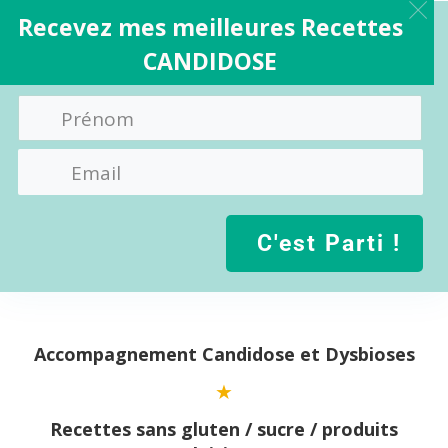
Recevez mes meilleures Recettes
CANDIDOSE
C'est Parti !
Aller
au
contenu
Accompagnement Candidose et Dysbioses
Recettes sans gluten / sucre / produits