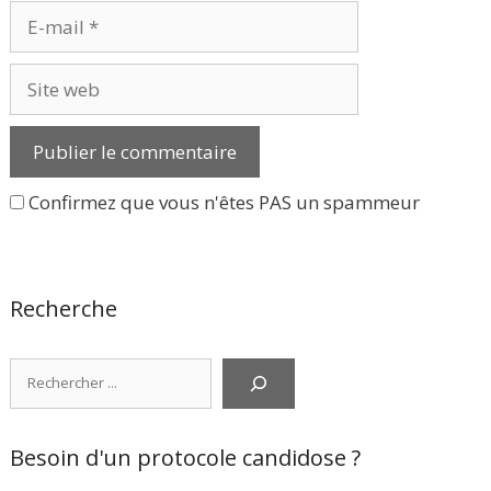
E-
mail
Site
web
Confirmez que vous n'êtes PAS un spammeur
Recherche
Rechercher
Besoin d'un protocole candidose ?