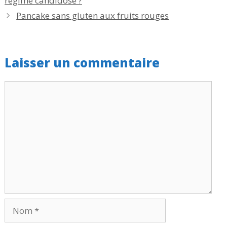
régime candidose ?
Pancake sans gluten aux fruits rouges
Laisser un commentaire
Commentaire
Nom