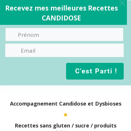
Recevez mes meilleures Recettes
CANDIDOSE
C'est Parti !
Aller
au
contenu
Accompagnement Candidose et Dysbioses
Recettes sans gluten / sucre / produits