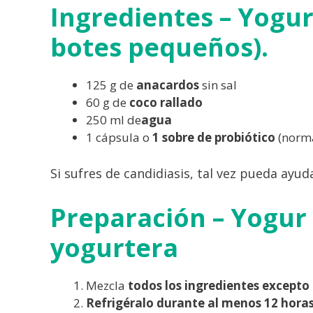
Ingredientes – Yogur
botes pequeños).
125 g de
anacardos
sin sal
60 g de
coco
rallado
250 ml de
agua
1 cápsula o
1 sobre de probiótico
(norma
Si sufres de candidiasis, tal vez pueda ayud
Preparación – Yogur 
yogurtera
Mezcla
todos los ingredientes excepto 
Refrigéralo durante al menos 12 hora