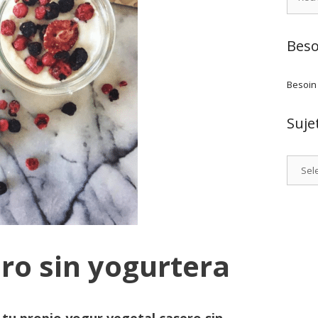
Beso
Besoin
Suje
Catego
ro sin yogurtera
r
tu propio yogur vegetal casero sin