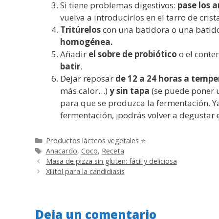
Si tiene problemas digestivos:
pase los a
vuelva a introducirlos en el tarro de cris
Tritúrelos
con una batidora o una bati
homogénea.
Añadir
el sobre de probiótico
o el conte
batir
.
Dejar reposar
de 12 a 24 horas a temp
más calor…)
y sin tapa
(se puede poner 
para que se produzca la fermentación. Ya 
fermentación, ¡podrás volver a degustar 
Categorías
Productos lácteos vegetales ⭐
Etiquetas
Anacardo
,
Coco
,
Receta
Masa de pizza sin gluten: fácil y deliciosa
Xilitol para la candidiasis
Deja un comentario