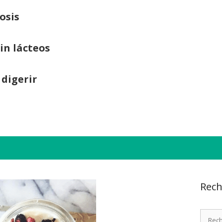
osis
sin lácteos
 digerir
Rech
Recher