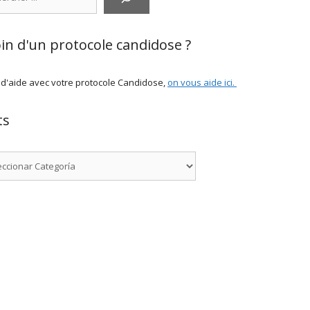
in d'un protocole candidose ?
 d'aide avec votre protocole Candidose,
on vous aide ici
.
ts
rías