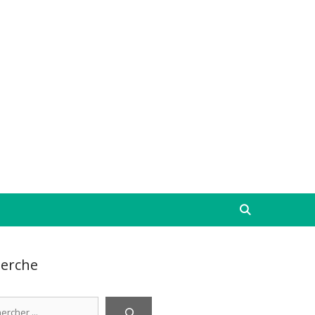
erche
cher