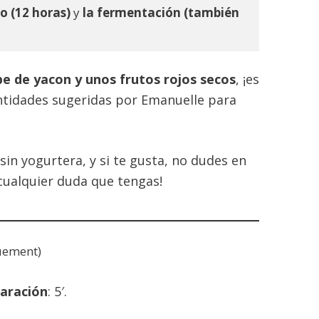
o (12 horas)
 y 
la fermentación (también 
be de yacon y unos frutos rojos secos
, ¡es
antidades sugeridas por Emanuelle para
in yogurtera, y si te gusta, no dudes en
ualquier duda que tengas!
uement)
aración
: 5′.