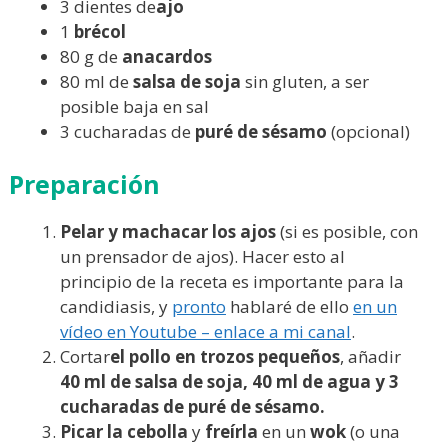
3 dientes de
ajo
1
brécol
80 g de
anacardos
80 ml de
salsa de soja
sin gluten, a ser
posible baja en sal
3 cucharadas de
puré
de sésamo
(opcional)
Preparación
Pelar y machacar los ajos
(si es posible, con
un prensador de ajos). Hacer esto al
principio de la receta es importante para la
candidiasis, y
pronto
hablaré de ello
en un
vídeo en Youtube – enlace a mi canal
.
Cortar
el pollo en trozos pequeños
, añadir
40 ml de salsa de soja, 40 ml de agua y 3
cucharadas de puré de sésamo.
Picar la cebolla
y
freírla
en un
wok
(o una