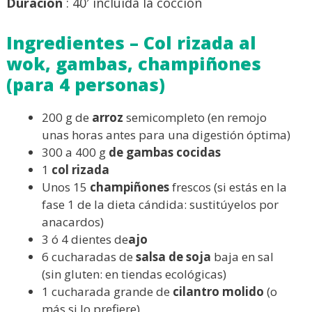
Duración
: 40′ incluida la cocción
Ingredientes – Col rizada al
wok, gambas, champiñones
(para 4 personas)
200 g de
arroz
semicompleto (en remojo
unas horas antes para una digestión óptima)
300 a 400 g
de gambas cocidas
1
col rizada
Unos 15
champiñones
frescos (si estás en la
fase 1 de la dieta cándida: sustitúyelos por
anacardos)
3 ó 4 dientes de
ajo
6 cucharadas de
salsa de soja
baja en sal
(sin gluten: en tiendas ecológicas)
1 cucharada grande de
cilantro molido
(o
más si lo prefiere)