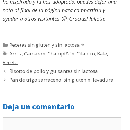
ha inspirado y la has adaptado, puedes dejar una
nota al final de la página para compartirla y
ayudar a otros visitantes 🙂 ¡Gracias! Juliette
Categorías
Recetas sin gluten y sin lactosa ⭐
Etiquetas
Arroz
,
Camarón
,
Champiñón
,
Cilantro
,
Kale
,
Receta
Risotto de pollo y guisantes sin lactosa
Pan de trigo sarraceno, sin gluten ni levadura
Deja un comentario
Comentario