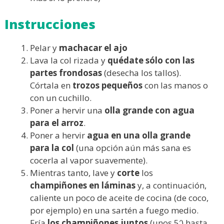
Instrucciones
Pelar y
machacar el ajo
Lava la col rizada y
quédate sólo con las
partes frondosas
(desecha los tallos).
Córtala en
trozos pequeños
con las manos o
con un cuchillo.
Poner a hervir una
olla grande con agua
para el arroz
.
Poner a hervir
agua en una olla grande
para la col
(una opción aún más sana es
cocerla al vapor suavemente).
Mientras tanto, lave y
corte
los
champiñones
en láminas
y, a continuación,
caliente un poco de aceite de cocina (de coco,
por ejemplo) en una sartén a fuego medio.
Fría
los champiñones juntos
(unos 5′) hasta