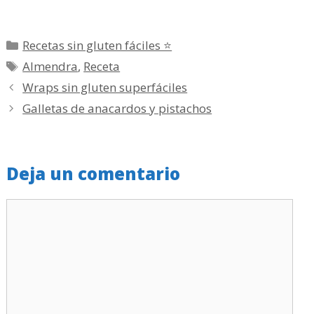
Categorías
Recetas sin gluten fáciles ⭐
Etiquetas
Almendra
,
Receta
Wraps sin gluten superfáciles
Galletas de anacardos y pistachos
Deja un comentario
Comentario