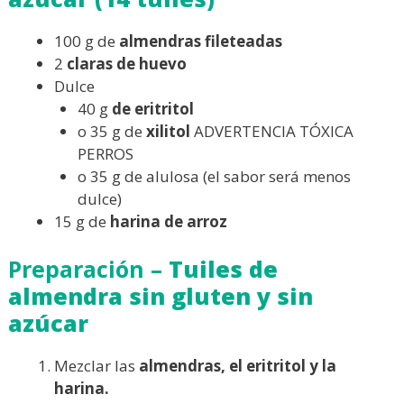
100 g de
almendras fileteadas
2
claras de huevo
Dulce
40 g
de eritritol
o 35 g de
xilitol
ADVERTENCIA TÓXICA
PERROS
o 35 g de alulosa (el sabor será menos
dulce)
15 g de
harina de arroz
Preparación –
Tuiles de
almendra sin gluten y sin
azúcar
Mezclar las
almendras, el eritritol y la
harina.