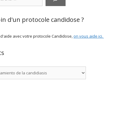
in d'un protocole candidose ?
 d'aide avec votre protocole Candidose,
on vous aide ici
.
ts
rías