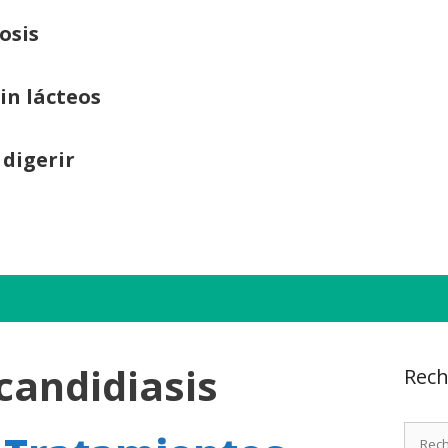
osis
sin lácteos
 digerir
candidiasis
Rech
Recher