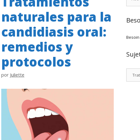
Tratamientos
naturales para la
Beso
candidiasis oral:
Besoin
remedios y
Suje
protocolos
Catego
por
Juliette