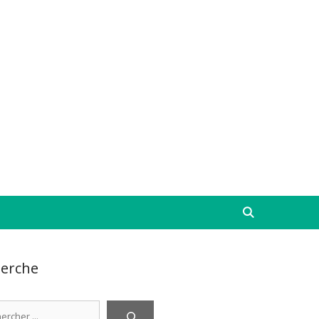
erche
cher