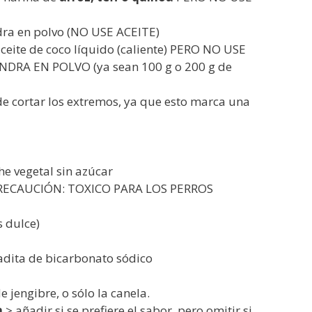
dra en polvo (NO USE ACEITE)
aceite de coco líquido (caliente) PERO NO USE
DRA EN POLVO (ya sean 100 g o 200 g de
e cortar los extremos, ya que esto marca una
he vegetal sin azúcar
PRECAUCIÓN: TOXICO PARA LOS PERROS
s dulce)
adita de bicarbonato sódico
e jengibre, o sólo la canela.
n
> añadir si se prefiere el sabor, pero omitir si