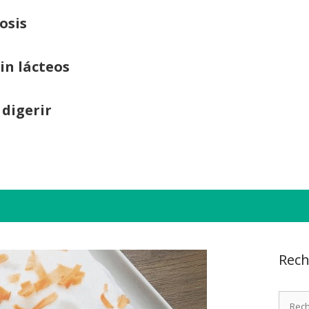
osis
sin lácteos
 digerir
Rech
Recher