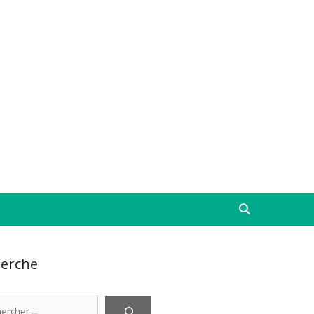
erche
cher