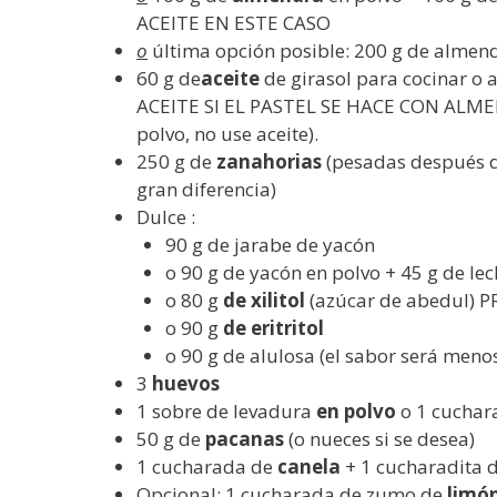
ACEITE EN ESTE CASO
o
última opción posible: 200 g de almen
60 g de
aceite
de girasol para cocinar o 
ACEITE SI EL PASTEL SE HACE CON ALMEN
polvo, no use aceite).
250 g de
zanahorias
(pesadas después d
gran diferencia)
Dulce :
90 g de jarabe de yacón
o 90 g de yacón en polvo + 45 g de lec
o 80 g
de xilitol
(azúcar de abedul) 
o 90 g
de eritritol
o 90 g de alulosa (el sabor será meno
3
huevos
1 sobre de levadura
en polvo
o 1 cuchar
50 g de
pacanas
(o nueces si se desea)
1 cucharada de
canela
+ 1 cucharadita d
Opcional: 1 cucharada de zumo de
limó