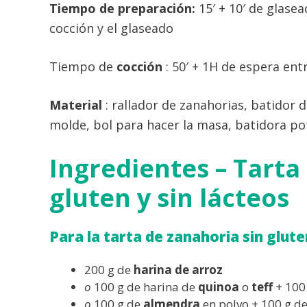
Tiempo de preparación:
15′ + 10′ de glasea
cocción y el glaseado
Tiempo de
cocción
: 50′ + 1H de espera entr
Material
: rallador de zanahorias, batidor de
molde, bol para hacer la masa, batidora pot
Ingredientes – Tarta
gluten y sin lácteos
Para la tarta de zanahoria sin glute
200 g de
harina de arroz
o
100 g de harina de
quinoa
o
teff
+ 100
o
100 g de
almendra
en polvo + 100 g d