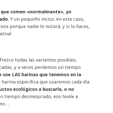
s
que comen «normalmente», yo
eado
. Y un pequeño inciso: en este caso,
teos porque nadie lo notará, y si lo haces,
ativa!
frezco todas las variantes posibles,
icadas, y a veces perdemos un tiempo
e use LAS harinas que tenemos en la
arina específica que usaremos cada día
ductos ecológicos a buscarla, o no
un tiempo desmesurado, eso huele a
smo….