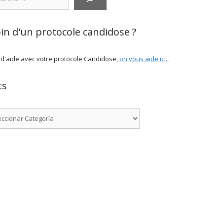
in d'un protocole candidose ?
 d'aide avec votre protocole Candidose,
on vous aide ici
.
ts
rías