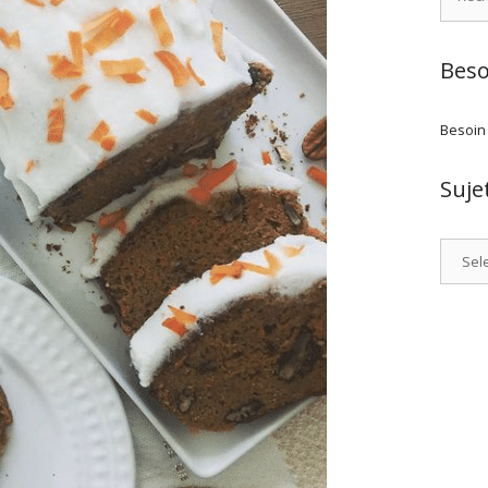
Beso
Besoin
Suje
Catego