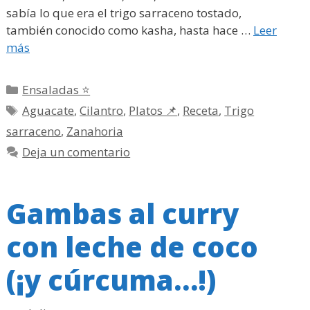
sabía lo que era el trigo sarraceno tostado,
también conocido como kasha, hasta hace …
Leer
más
Categorías
Ensaladas ⭐
Etiquetas
Aguacate
,
Cilantro
,
Platos 📌
,
Receta
,
Trigo
sarraceno
,
Zanahoria
Deja un comentario
Gambas al curry
con leche de coco
(¡y cúrcuma…!)