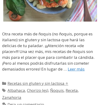
Otra receta más de ñoquis (no ñoquis, porque es
italiano) sin gluten y sin lactosa que hará las
delicias de tu paladar. ¡¡¡Atención receta «de
placer»!!! Una vez más, mis recetas de ñoquis son
más para el placer que para combatir la cándida.
¡Pero al menos podrás disfrutarlas sin cometer
demasiados errores! En lugar de …
Leer más
Categorías
Recetas sin gluten y sin lactosa ⭐
Etiquetas
Albahaca
,
Chorizo (es)
,
Ñoquis
,
Receta
,
Zanahoria
Deja un comentario