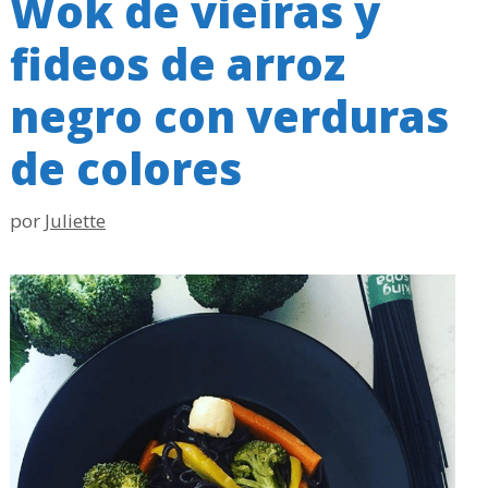
Wok de vieiras y
fideos de arroz
negro con verduras
de colores
por
Juliette