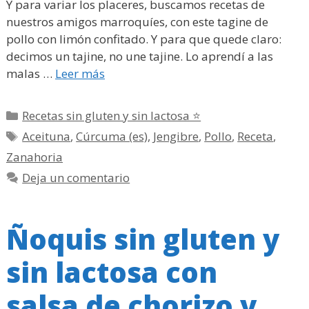
Y para variar los placeres, buscamos recetas de
nuestros amigos marroquíes, con este tagine de
pollo con limón confitado. Y para que quede claro:
decimos un tajine, no une tajine. Lo aprendí a las
malas …
Leer más
Categorías
Recetas sin gluten y sin lactosa ⭐
Etiquetas
Aceituna
,
Cúrcuma (es)
,
Jengibre
,
Pollo
,
Receta
,
Zanahoria
Deja un comentario
Ñoquis sin gluten y
sin lactosa con
salsa de chorizo y