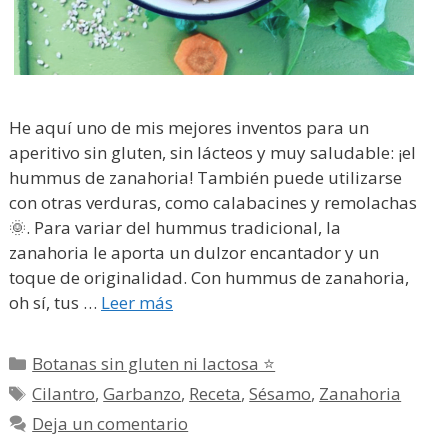
He aquí uno de mis mejores inventos para un
aperitivo sin gluten, sin lácteos y muy saludable: ¡el
hummus de zanahoria! También puede utilizarse
con otras verduras, como calabacines y remolachas
🌞. Para variar del hummus tradicional, la
zanahoria le aporta un dulzor encantador y un
toque de originalidad. Con hummus de zanahoria,
oh sí, tus …
Leer más
Categorías
Botanas sin gluten ni lactosa ⭐
Etiquetas
Cilantro
,
Garbanzo
,
Receta
,
Sésamo
,
Zanahoria
Deja un comentario