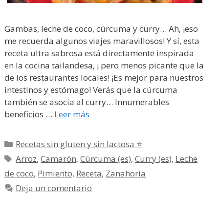
Gambas, leche de coco, cúrcuma y curry… Ah, ¡eso
me recuerda algunos viajes maravillosos! Y sí, esta
receta ultra sabrosa está directamente inspirada
en la cocina tailandesa, ¡ pero menos picante que la
de los restaurantes locales! ¡Es mejor para nuestros
intestinos y estómago! Verás que la cúrcuma
también se asocia al curry… Innumerables
beneficios …
Leer más
Categorías
Recetas sin gluten y sin lactosa ⭐
Etiquetas
Arroz
,
Camarón
,
Cúrcuma (es)
,
Curry (es)
,
Leche
de coco
,
Pimiento
,
Receta
,
Zanahoria
Deja un comentario