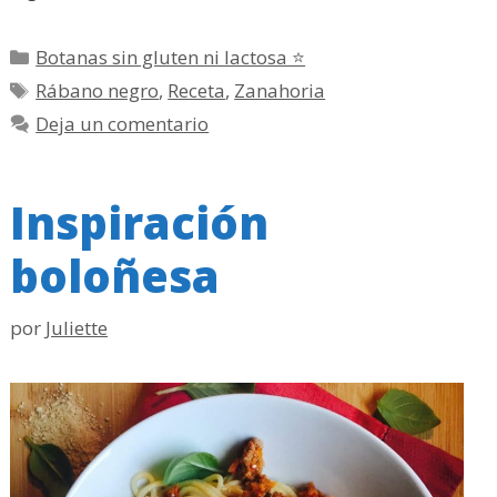
Categorías
Botanas sin gluten ni lactosa ⭐
Etiquetas
Rábano negro
,
Receta
,
Zanahoria
Deja un comentario
Inspiración
boloñesa
por
Juliette