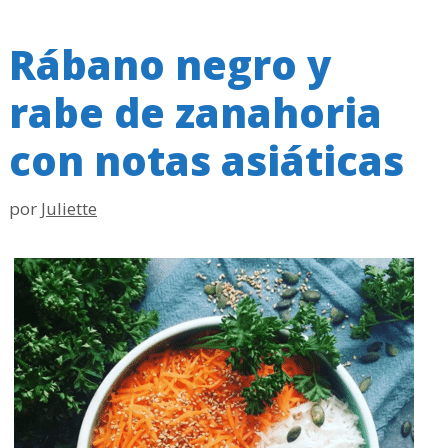
Rábano negro y
rabe de zanahoria
con notas asiáticas
por
Juliette