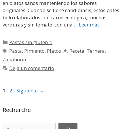
en platos sanos manteniendo los sabores
originales. Cuando se tiene candidiasis, estos patés
bolo elaborados con carne ecológica, muchas
verduras y sin tomate ¡son una …
Leer más
Categorías
Pastas sin gluten ⭐
Etiquetas
Pasta
,
Pimiento
,
Platos 📌
,
Receta
,
Ternera
,
Zanahoria
Deja un comentario
Página
Página
1
2
Siguiente
→
Recherche
Rechercher