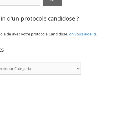
in d'un protocole candidose ?
 d'aide avec votre protocole Candidose,
on vous aide ici
.
ts
rías