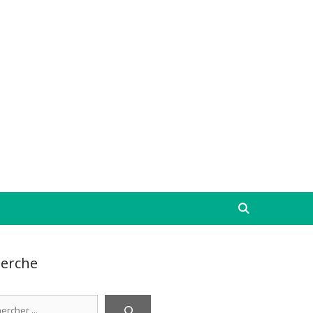
erche
cher