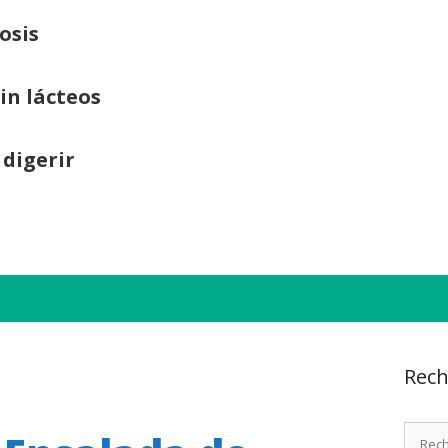
osis
sin lácteos
 digerir
Rech
Recher