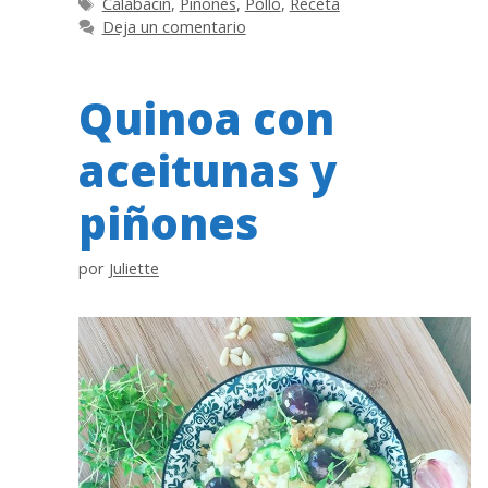
Etiquetas
Calabacín
,
Piñones
,
Pollo
,
Receta
Deja un comentario
Quinoa con
aceitunas y
piñones
por
Juliette