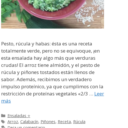
Pesto, rúcula y habas: ésta es una receta
totalmente verde, pero no se equivoque, ¡en
esta ensalada hay algo más que verduras
crudas! El arroz tiene almidón, y el pesto de
rúcula y piñones tostados están llenos de
sabor. Además, recibimos un verdadero
impulso proteínico, ya que cumplimos con la
restricción de proteínas vegetales «2/3 …
Leer
más
Categorías
Ensaladas ⭐
Etiquetas
Arroz
,
Calabacín
,
Piñones
,
Receta
,
Rúcula
Deja un comentario