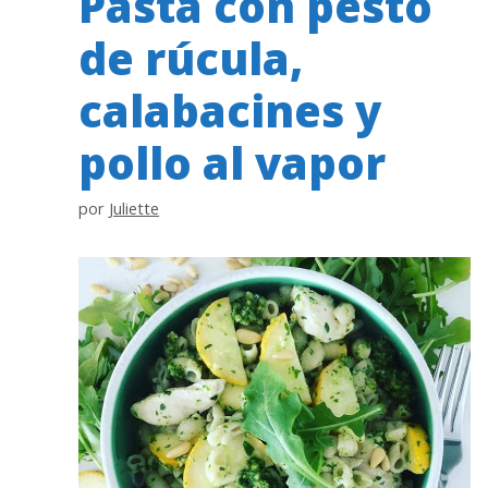
Pasta con pesto
de rúcula,
calabacines y
pollo al vapor
por
Juliette