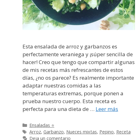
Esta ensalada de arroz y garbanzos es
perfectamente veraniega y ¡súper sencilla de
hacer! Creo que tengo que compartir algunas
de mis recetas más refrescantes de estos
días, ¿no os parece? Es realmente importante
adaptar nuestras comidas a las
temperaturas extremas, porque ponen a
prueba nuestro cuerpo. Esta receta es
perfecta para una dieta de …
Leer más
Categorías
Ensaladas ⭐
Etiquetas
Arroz
,
Garbanzo
,
Nueces mixtas
,
Pepino
,
Receta
Deja un comentario