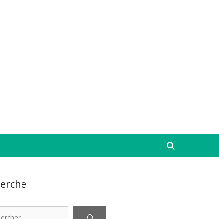
erche
cher