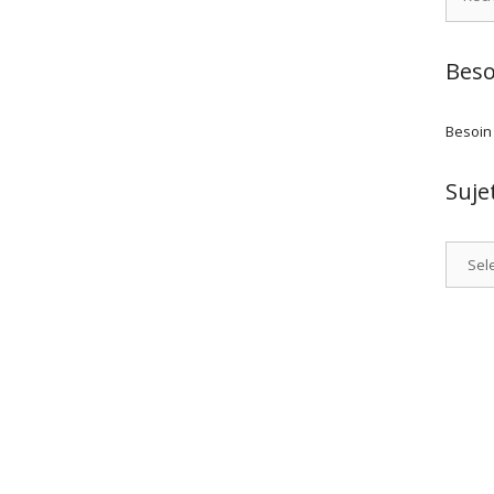
Beso
Besoin
Suje
Catego