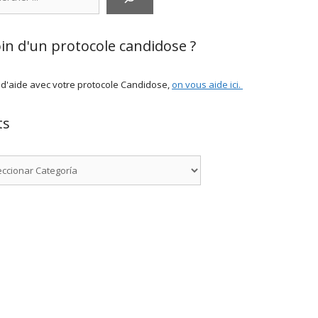
in d'un protocole candidose ?
 d'aide avec votre protocole Candidose,
on vous aide ici
.
ts
rías