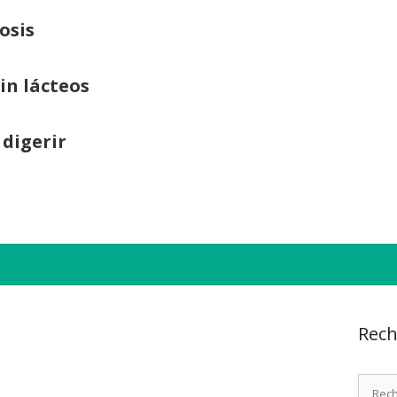
osis
sin lácteos
 digerir
Rech
Recher