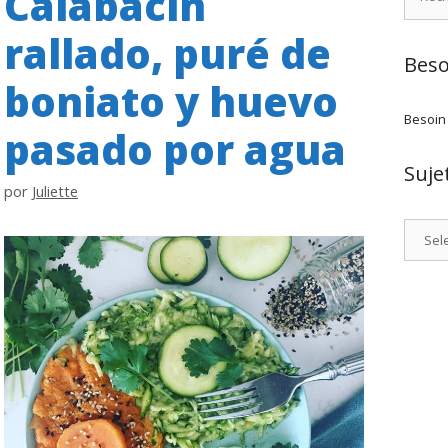
Calabacín
rallado, puré de
Beso
boniato y huevo
Besoin
pasado por agua
Suje
por
Juliette
Catego