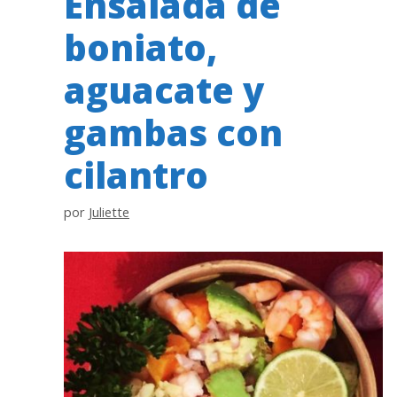
Ensalada de
boniato,
aguacate y
gambas con
cilantro
por
Juliette