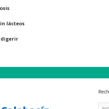
osis
sin lácteos
 digerir
Rech
Recher