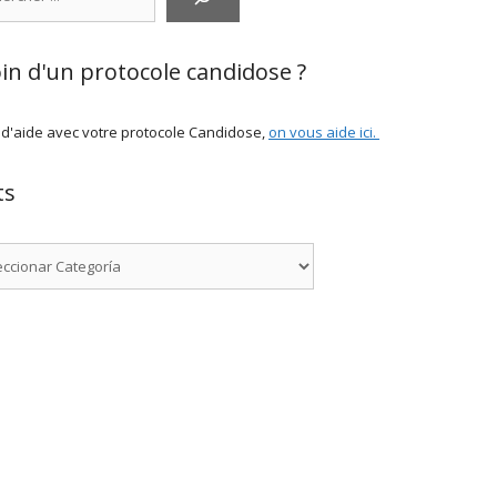
in d'un protocole candidose ?
 d'aide avec votre protocole Candidose,
on vous aide ici
.
ts
rías