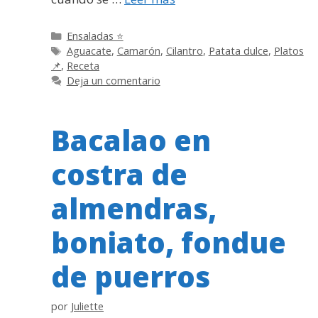
Categorías
Ensaladas ⭐
Etiquetas
Aguacate
,
Camarón
,
Cilantro
,
Patata dulce
,
Platos
📌
,
Receta
Deja un comentario
Bacalao en
costra de
almendras,
boniato, fondue
de puerros
por
Juliette