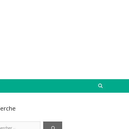
erche
cher