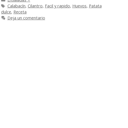
Etiquetas
Calabacín
,
Cilantro
,
Facil y rapido
,
Huevos
,
Patata
dulce
,
Receta
Deja un comentario