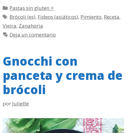
Categorías
Pastas sin gluten ⭐
Etiquetas
Brócoli (es)
,
Fideos (asiáticos)
,
Pimiento
,
Receta
,
Vieira
,
Zanahoria
Deja un comentario
Gnocchi con
panceta y crema de
brócoli
por
Juliette