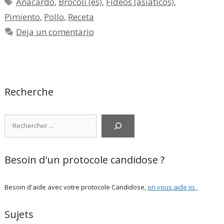
Etiquetas
Anacardo
,
Brócoli (es)
,
Fideos (asiáticos)
,
Pimiento
,
Pollo
,
Receta
Deja un comentario
Recherche
Rechercher
Besoin d'un protocole candidose ?
Besoin d'aide avec votre protocole Candidose,
on vous aide ici
.
Sujets