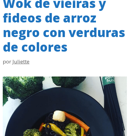
Wok de vieiras y
fideos de arroz
negro con verduras
de colores
por
Juliette