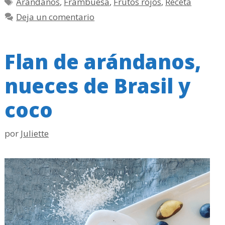
Etiquetas
Arándanos
,
Frambuesa
,
Frutos rojos
,
Receta
Deja un comentario
Flan de arándanos,
nueces de Brasil y
coco
por
Juliette