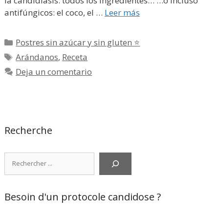
la candidiasis: todos los ingredientes… …o incluso
antifúngicos: el coco, el …
Leer más
Categorías
Postres sin azúcar y sin gluten ⭐
Etiquetas
Arándanos
,
Receta
Deja un comentario
Recherche
Rechercher
Besoin d'un protocole candidose ?