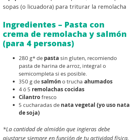
sopas (o licuadora) para triturar la remolacha
Ingredientes – Pasta con
crema de remolacha y salmón
(para 4 personas)
280 g* de
pasta
sin gluten, recomiendo
pasta de harina de arroz, integral o
semicompleta si es posible.
350 g de
salmón
o trucha
ahumados
4 ó 5
remolachas cocidas
Cilantro
fresco
5 cucharadas de
nata vegetal (yo uso nata
de soja)
*La cantidad de almidón que ingieras debe
ajustarse siempre en función de tu actividad física,