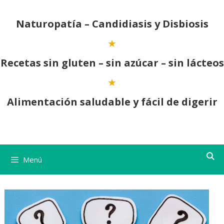
Saltar
al
Naturopatía – Candidiasis y Disbiosis
contenido
Recetas sin gluten – sin azúcar – sin lácteos
Alimentación saludable y fácil de digerir
Menú