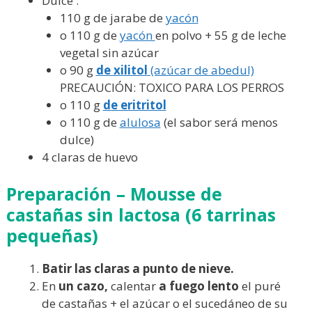
Dulce :
110 g de jarabe de
yacón
o 110 g de
yacón
en polvo + 55 g de leche
vegetal sin azúcar
o 90 g
de xilitol
(azúcar de abedul)
PRECAUCIÓN: TOXICO PARA LOS PERROS
o 110 g
de eritritol
o 110 g de
alulosa
(el sabor será menos
dulce)
4 claras de huevo
Preparación –
Mousse de
castañas sin lactosa
(6 tarrinas
pequeñas)
Batir las claras a punto de nieve.
En
un cazo,
calentar
a fuego lento
el puré
de castañas + el azúcar o el sucedáneo de su