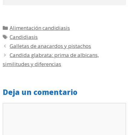
Categorías
Alimentación candidiasis
Etiquetas
Candidiasis
Galletas de anacardos y pistachos
Candida glabrata: prima de albicans,
similitudes y diferencias
Deja un comentario
Comentario