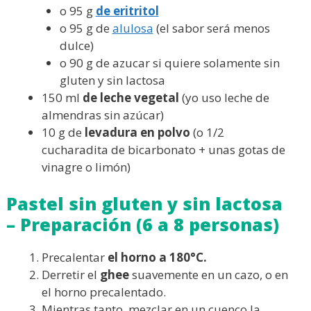
o 95 g
de eritritol
o 95 g de
alulosa
(el sabor será menos
dulce)
o 90 g de azucar si quiere solamente sin
gluten y sin lactosa
150 ml
de leche vegetal
(yo uso leche de
almendras sin azúcar)
10 g de
levadura en polvo
(o 1/2
cucharadita de bicarbonato + unas gotas de
vinagre o limón)
Pastel sin gluten y sin lactosa
– Preparación (6 a 8 personas)
Precalentar
el horno a 180°C.
Derretir el
ghee
suavemente en un cazo, o en
el horno precalentado.
Mientras tanto, mezclar en un cuenco la