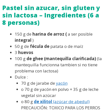
Pastel sin azucar, sin gluten y
sin lactosa – Ingredientes (6 a
8 personas)
150 g de
harina de arroz (
a ser posible
integral
)
50 g de
fécula de
patata o de maíz
3
huevos
100 g
de ghee (mantequilla clarificada)
(la
mantequilla funcionna tambien si no tiene
problema con lactosa)
Dulce :
70 g de jarabe de
yacón
o 70 g de yacón en polvo + 35 g de leche
vegetal sin azúcar
o 80 g
de xilitol
(azúcar de abedul)
PRECAUCIÓN: TOXICO PARA LOS PERROS