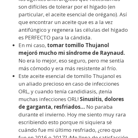
son difíciles de tolerar por el hígado (en
particular, el aceite esencial de orégano). Así
que encontrar un aceite que es a la vez
antifúngico y regenera las células del hígado
es PERFECTO para la cándida.
En mi caso,
tomar tomillo Thujanol
mejoró mucho mi síndrome de Raynaud.
No era lo mejor, eso seguro, pero me sentía
más cómodo y era más resistente al frío.
Este aceite esencial de tomillo Thujanol es
un aliado precioso en caso de infecciones
ORL, y cuando tenía candidiasis, ¡tenía
muchas infecciones ORL!
Sinusitis, dolores
de garganta, resfriados…
No paraba
durante el invierno. Hoy me siento muy rara
escribiendo esto porque ni siquiera sé
cuándo fue mi último resfriado, ¿creo que
fue en 2016 o 2017? ¡Me llena de satisfacción