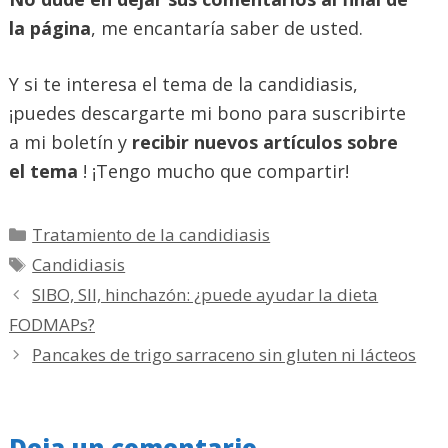
la página
, me encantaría saber de usted.
Y si te interesa el tema de la candidiasis,
¡puedes descargarte mi bono para suscribirte
a mi boletín y
recibir nuevos artículos sobre
el tema
! ¡Tengo mucho que compartir!
Categorías
Tratamiento de la candidiasis
Etiquetas
Candidiasis
SIBO, SII, hinchazón: ¿puede ayudar la dieta
FODMAPs?
Pancakes de trigo sarraceno sin gluten ni lácteos
Deja un comentario