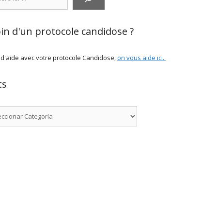
in d'un protocole candidose ?
 d'aide avec votre protocole Candidose,
on vous aide ici
.
ts
rías