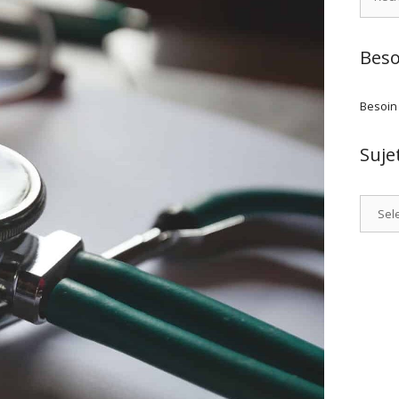
Beso
Besoin
Suje
Catego