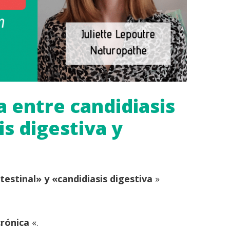
ia entre candidiasis
is digestiva y
ntestinal» y «candidiasis digestiva
»
crónica
«.