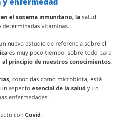
ta y enfermedad
en el sistema inmunitario, la
salud
e
determinadas vitaminas.
n nuevo estudio de referencia sobre el
ica
es muy poco tiempo, sobre todo para
s
al principio de nuestros conocimientos
.
rias
, conocidas como microbiota, está
 un aspecto
esencial de la salud
y un
has enfermedades.
pecto con
Covid
.