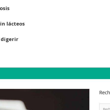
osis
sin lácteos
 digerir
Rech
Recher