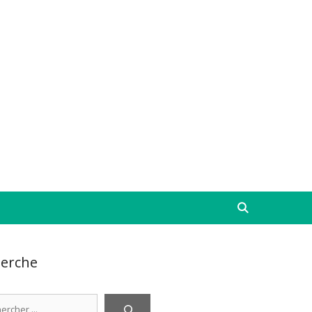
erche
cher