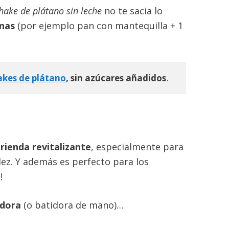
hake de plátano sin leche
no te sacia lo
nas
(por ejemplo pan con mantequilla + 1
kes de plát
a
no
, sin azúcares añadidos
.
rienda revitalizante
, especialmente para
dez. Y además es perfecto para los
!
idora
(o batidora de mano)…