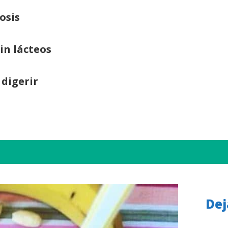
osis
sin lácteos
 digerir
Dej