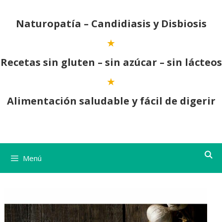
Saltar
al
Naturopatía – Candidiasis y Disbiosis
contenido
Recetas sin gluten – sin azúcar – sin lácteos
Alimentación saludable y fácil de digerir
Menú