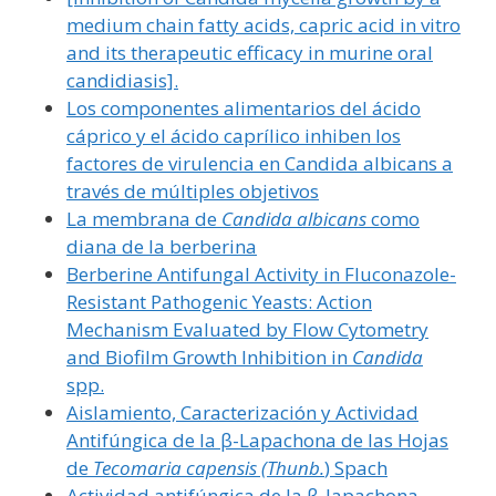
medium chain fatty acids, capric acid in vitro
and its therapeutic efficacy in murine oral
candidiasis].
Los componentes alimentarios del ácido
cáprico y el ácido caprílico inhiben los
factores de virulencia en Candida albicans a
través de múltiples objetivos
La membrana de
Candida albicans
como
diana de la berberina
Berberine Antifungal Activity in Fluconazole-
Resistant Pathogenic Yeasts: Action
Mechanism Evaluated by Flow Cytometry
and Biofilm Growth Inhibition in
Candida
spp.
Aislamiento, Caracterización y Actividad
Antifúngica de la β-Lapachona de las Hojas
de
Tecomaria capensis (Thunb.
) Spach
Actividad antifúngica de la β-lapachona