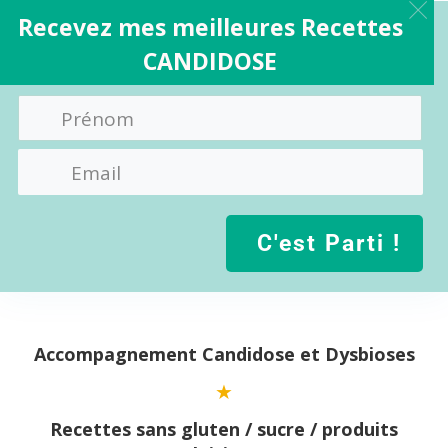
Recevez mes meilleures Recettes
CANDIDOSE
C'est Parti !
Aller
au
contenu
Accompagnement Candidose et Dysbioses
Recettes sans gluten / sucre / produits