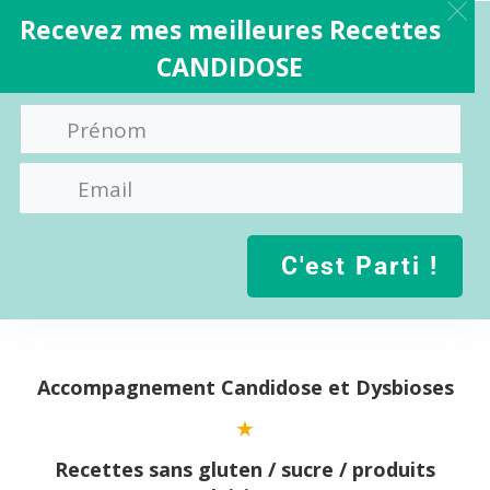
Recevez mes meilleures Recettes
CANDIDOSE
C'est Parti !
Aller
au
contenu
Accompagnement Candidose et Dysbioses
Recettes sans gluten / sucre / produits