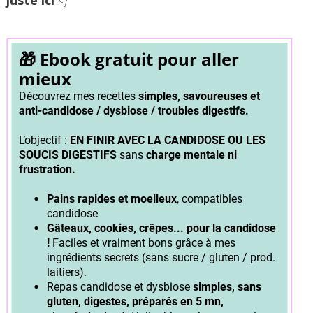
juste ici
👇