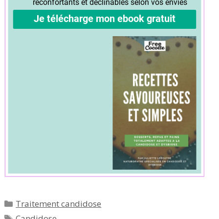
Catégories
Traitement candidose
Étiquettes
Candidose