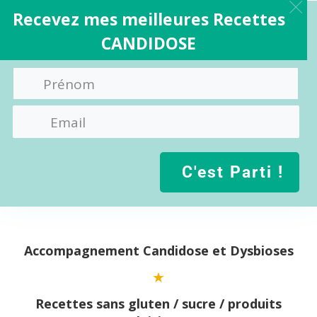
Recevez mes meilleures Recettes
CANDIDOSE
C'est Parti !
Aller
au
contenu
Accompagnement Candidose et Dysbioses
Recettes sans gluten / sucre / produits