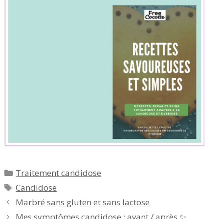
Catégories
Traitement candidose
Étiquettes
Candidose
Marbré sans gluten et sans lactose
Mes symptômes candidose : avant / après ✨