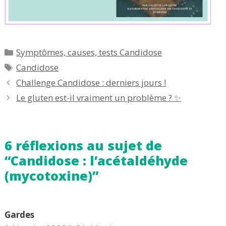
Catégories
Symptômes, causes, tests Candidose
Étiquettes
Candidose
Challenge Candidose : derniers jours !
Le gluten est-il vraiment un problème ? ✨
6 réflexions au sujet de
“Candidose : l’acétaldéhyde
(mycotoxine)”
Gardes