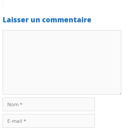
Laisser un commentaire
Commentaire
Nom
E-
mail