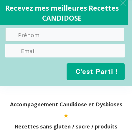
Recevez mes meilleures Recettes
CANDIDOSE
C'est Parti !
Aller
au
contenu
Accompagnement Candidose et Dysbioses
Recettes sans gluten / sucre / produits