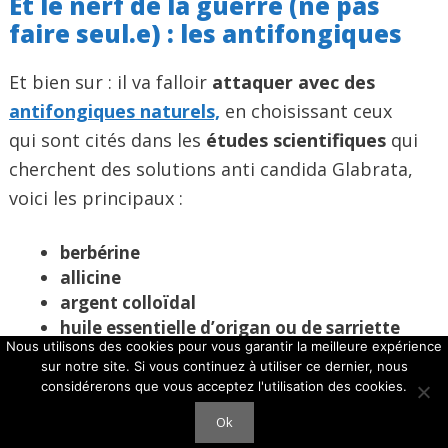
Et le nerf de la guerre (ne pas
faire seul.e) : les antifongiques
Et bien sur : il va falloir
attaquer avec des
antifongiques naturels,
en choisissant ceux
qui sont cités dans les
études
scientifiques
qui
cherchent des solutions anti candida Glabrata,
voici les principaux :
berbérine
allicine
argent
colloïdal
huile essentielle d’origan ou de sarriette
Nous utilisons des cookies pour vous garantir la meilleure expérience
des montagnes
sur notre site. Si vous continuez à utiliser ce dernier, nous
lapacho
considérerons que vous acceptez l'utilisation des cookies.
extrait de pépin de pamplemousse
Ok
neem