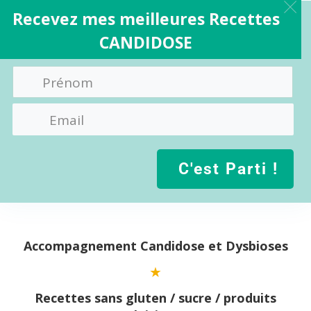
Recevez mes meilleures Recettes
CANDIDOSE
C'est Parti !
Aller
au
contenu
Accompagnement Candidose et Dysbioses
Recettes sans gluten / sucre / produits